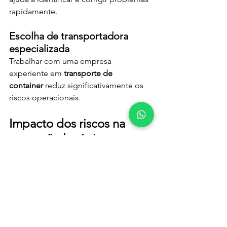
rapidamente.
Escolha de transportadora 
especializada
Trabalhar com uma empresa 
experiente em 
transporte de 
container
 reduz significativamente os 
riscos operacionais.
Impacto dos riscos na 
operação logística
Ignorar os riscos no 
transporte de 
container
 pode gerar impactos diretos:
aumento de custos
atrasos na entrega
perda de mercadoria
quebra de contratos
Empresas que investem em 